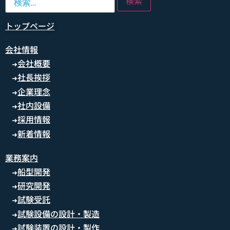
トップページ
会社情報
会社概要
➜
社長挨拶
➜
企業理念
➜
社内設備
➜
採用情報
➜
新着情報
➜
業務案内
船型開発
➜
研究開発
➜
試験受託
➜
試験設備の設計・製造
➜
試験装置の設計・製作
➜