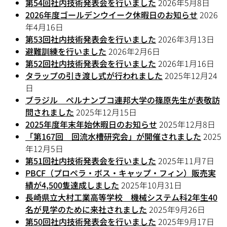
第54回社内技術発表会を行いました
2026年5月8日
2026年度ゴールデンウイーク休暇日のお知らせ
2026
年4月16日
第53回社内技術発表会を行いました
2026年3月13日
避難訓練を行いました
2026年2月6日
第52回社内技術発表会を行いました
2026年1月16日
タラップの引き渡し式が行われました
2025年12月24
日
ブラジル ペルナンブコ連邦大学の篠原先生が表敬訪
問されました
2025年12月15日
2025年度年末年始休暇日のお知らせ
2025年12月8日
「第167回 回流水槽研究会」が開催されました
2025
年12月5日
第51回社内技術発表会を行いました
2025年11月7日
PBCF（プロペラ・ボス・キャップ・フィン）販売実
績が4,500隻達成しました
2025年10月31日
長崎県立大村工業高等学校 機械システム科2年生40
名が見学のために来社されました
2025年9月26日
第50回社内技術発表会を行いました
2025年9月17日