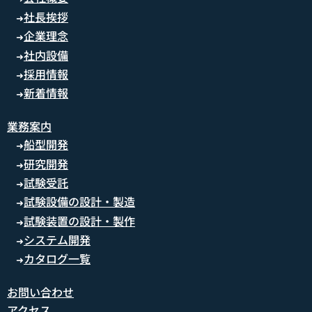
社長挨拶
➜
企業理念
➜
社内設備
➜
採用情報
➜
新着情報
➜
業務案内
船型開発
➜
研究開発
➜
試験受託
➜
試験設備の設計・製造
➜
試験装置の設計・製作
➜
システム開発
➜
カタログ一覧
➜
お問い合わせ
アクセス