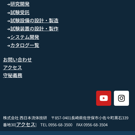
研究開発
➜
試験受託
➜
試験設備の設計・製造
➜
試験装置の設計・製作
➜
システム開発
➜
カタログ一覧
➜
お問い合わせ
アクセス
守秘義務
株式会社 西日本流体技研 〒857-0401長崎県佐世保市小佐々町黒石339
アクセス
番地30[
] TEL 0956-68-3500 FAX 0956-68-3504