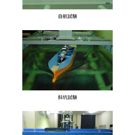
自航試験
斜坑試験