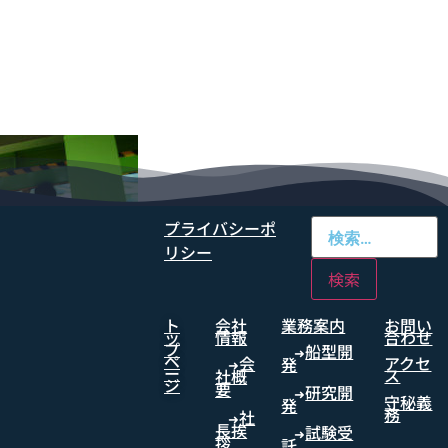
プライバシーポ
リシー
ト
会社
業務案内
お問い
ッ
情報
合わせ
プ
船型開
➜
ペ
会
アクセ
発
➜
ー
ス
社概
ジ
要
研究開
➜
守秘義
発
務
社
➜
長挨
試験受
➜
拶
託