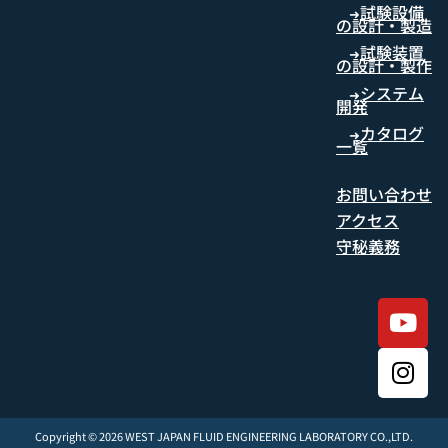
試験設備
➜
の設計・製造
試験装置
➜
の設計・製作
システム
➜
開発
カタログ
➜
一覧
お問い合わせ
アクセス
守秘義務
Copyright © 2026 WEST JAPAN FLUID ENGINEERING LABORATORY CO.,LTD.