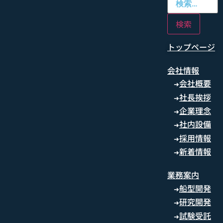
トップページ
会社情報
会社概要
➜
社長挨拶
➜
企業理念
➜
社内設備
➜
採用情報
➜
新着情報
➜
業務案内
船型開発
➜
研究開発
➜
試験受託
➜