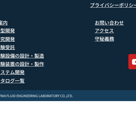
プライバシーポリシ
案内
お問い合わせ
船型開発
アクセス
守秘義務
研究開発
試験受託
試験設備の設計・製造
試験装置の設計・製作
システム開発
カタログ一覧
APAN FLUID ENGINEERING LABORATORY CO.,LTD.