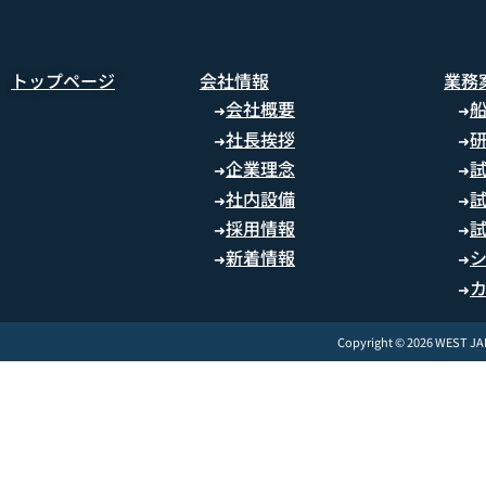
トップページ
会社情報
業務
会社概要
➜
➜
社長挨拶
➜
➜
企業理念
➜
➜
社内設備
➜
➜
採用情報
➜
➜
新着情報
➜
➜
➜
Copyright © 2026 WEST J