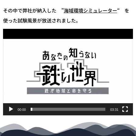
その中で弊社が納入した ”
海域環境シミュレーター
“ を
使った試験風景が放送されました。
動
画
プ
レ
ー
ヤ
ー
00:00
03:31