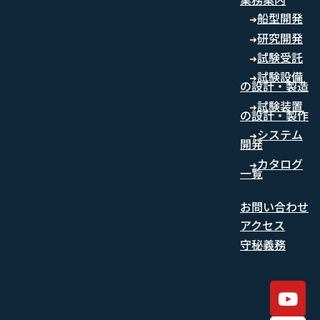
船型開発
➜
研究開発
➜
試験受託
➜
試験設備
➜
の設計・製造
試験装置
➜
の設計・製作
システム
➜
開発
カタログ
➜
一覧
お問い合わせ
アクセス
守秘義務