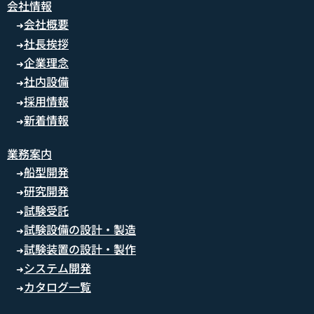
会社情報
会社概要
➜
社長挨拶
➜
企業理念
➜
社内設備
➜
採用情報
➜
新着情報
➜
業務案内
船型開発
➜
研究開発
➜
試験受託
➜
試験設備の設計・製造
➜
試験装置の設計・製作
➜
システム開発
➜
カタログ一覧
➜