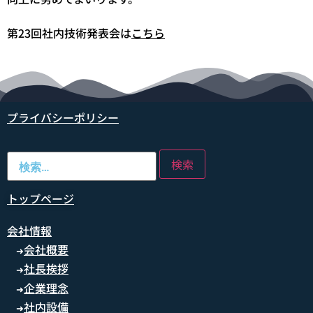
第23回社内技術発表会は
こちら
プライバシーポリシー
トップページ
会社情報
会社概要
➜
社長挨拶
➜
企業理念
➜
社内設備
➜