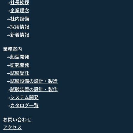
社長挨拶
➜
企業理念
➜
社内設備
➜
採用情報
➜
新着情報
➜
業務案内
船型開発
➜
研究開発
➜
試験受託
➜
試験設備の設計・製造
➜
試験装置の設計・製作
➜
システム開発
➜
カタログ一覧
➜
お問い合わせ
アクセス