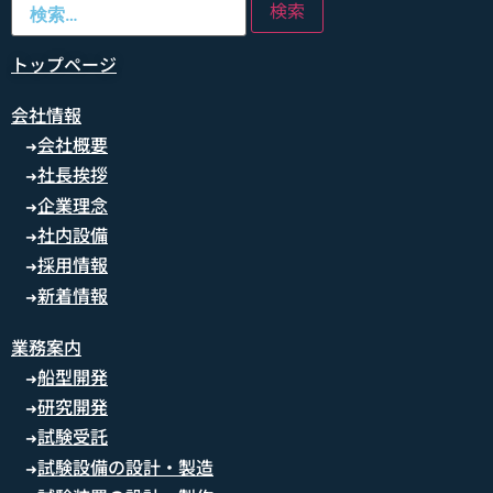
トップページ
会社情報
会社概要
➜
社長挨拶
➜
企業理念
➜
社内設備
➜
採用情報
➜
新着情報
➜
業務案内
船型開発
➜
研究開発
➜
試験受託
➜
試験設備の設計・製造
➜