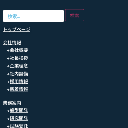
トップページ
会社情報
会社概要
➜
社長挨拶
➜
企業理念
➜
社内設備
➜
採用情報
➜
新着情報
➜
業務案内
船型開発
➜
研究開発
➜
試験受託
➜