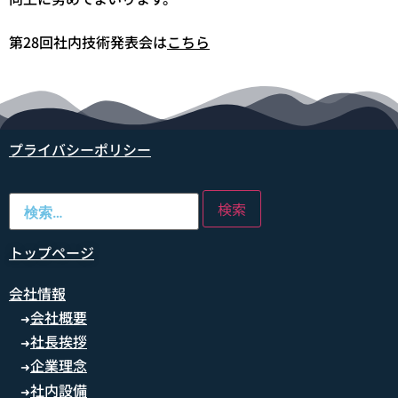
第28回社内技術発表会は
こちら
プライバシーポリシー
トップページ
会社情報
会社概要
➜
社長挨拶
➜
企業理念
➜
社内設備
➜