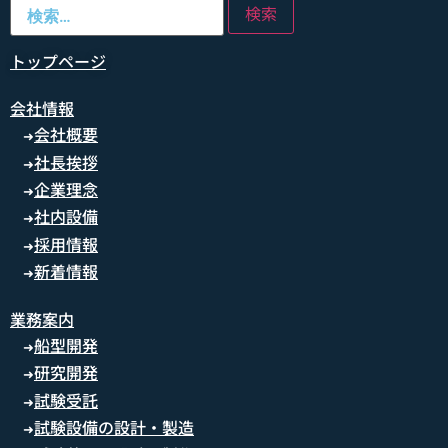
トップページ
会社情報
会社概要
➜
社長挨拶
➜
企業理念
➜
社内設備
➜
採用情報
➜
新着情報
➜
業務案内
船型開発
➜
研究開発
➜
試験受託
➜
試験設備の設計・製造
➜