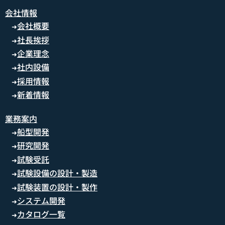
会社情報
会社概要
➜
社長挨拶
➜
企業理念
➜
社内設備
➜
採用情報
➜
新着情報
➜
業務案内
船型開発
➜
研究開発
➜
試験受託
➜
試験設備の設計・製造
➜
試験装置の設計・製作
➜
システム開発
➜
カタログ一覧
➜