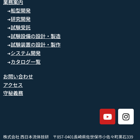
業務案内
船型開発
➜
研究開発
➜
試験受託
➜
試験設備の設計・製造
➜
試験装置の設計・製作
➜
システム開発
➜
カタログ一覧
➜
お問い合わせ
アクセス
守秘義務
株式会社 西日本流体技研 〒857-0401長崎県佐世保市小佐々町黒石339