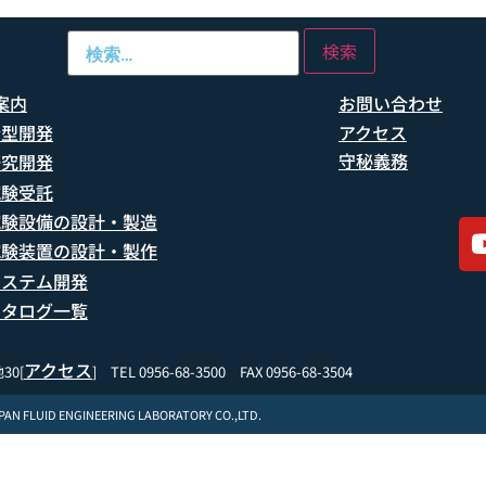
案内
お問い合わせ
船型開発
アクセス
守秘義務
研究開発
試験受託
試験設備の設計・製造
試験装置の設計・製作
システム開発
カタログ一覧
アクセス
30[
] TEL 0956-68-3500 FAX 0956-68-3504
APAN FLUID ENGINEERING LABORATORY CO.,LTD.