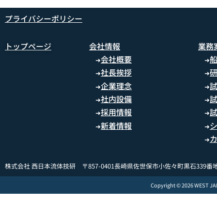
プライバシーポリシー
トップページ
会社情報
業務
会社概要
➜
➜
社長挨拶
➜
➜
企業理念
➜
➜
社内設備
➜
➜
採用情報
➜
➜
新着情報
➜
➜
➜
株式会社 西日本流体技研 〒857-0401長崎県佐世保市小佐々町黒石339番地
Copyright © 2026 WEST J