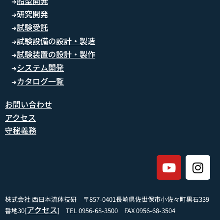
船型開発
➜
研究開発
➜
試験受託
➜
試験設備の設計・製造
➜
試験装置の設計・製作
➜
システム開発
➜
カタログ一覧
➜
お問い合わせ
アクセス
守秘義務
株式会社 西日本流体技研 〒857-0401長崎県佐世保市小佐々町黒石339
アクセス
番地30[
] TEL 0956-68-3500 FAX 0956-68-3504