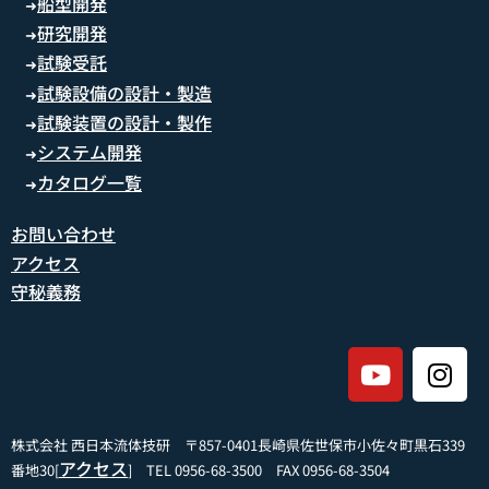
船型開発
➜
研究開発
➜
試験受託
➜
試験設備の設計・製造
➜
試験装置の設計・製作
➜
システム開発
➜
カタログ一覧
➜
お問い合わせ
アクセス
守秘義務
株式会社 西日本流体技研 〒857-0401長崎県佐世保市小佐々町黒石339
アクセス
番地30[
] TEL 0956-68-3500 FAX 0956-68-3504