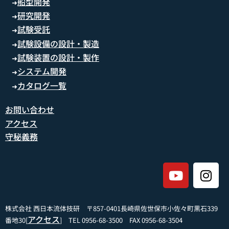
船型開発
➜
研究開発
➜
試験受託
➜
試験設備の設計・製造
➜
試験装置の設計・製作
➜
システム開発
➜
カタログ一覧
➜
お問い合わせ
アクセス
守秘義務
株式会社 西日本流体技研 〒857-0401長崎県佐世保市小佐々町黒石339
アクセス
番地30[
] TEL 0956-68-3500 FAX 0956-68-3504