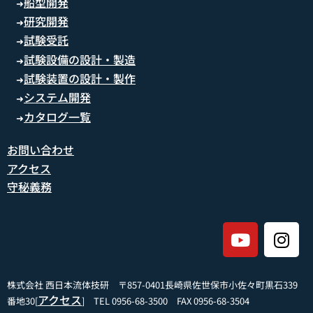
船型開発
➜
研究開発
➜
試験受託
➜
試験設備の設計・製造
➜
試験装置の設計・製作
➜
システム開発
➜
カタログ一覧
➜
お問い合わせ
アクセス
守秘義務
株式会社 西日本流体技研 〒857-0401長崎県佐世保市小佐々町黒石339
アクセス
番地30[
] TEL 0956-68-3500 FAX 0956-68-3504