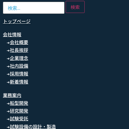
トップページ
会社情報
会社概要
➜
社長挨拶
➜
企業理念
➜
社内設備
➜
採用情報
➜
新着情報
➜
業務案内
船型開発
➜
研究開発
➜
試験受託
➜
試験設備の設計・製造
➜