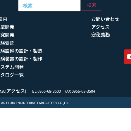
案内
お問い合わせ
船型開発
アクセス
守秘義務
研究開発
試験受託
試験設備の設計・製造
試験装置の設計・製作
システム開発
カタログ一覧
アクセス
30[
] TEL 0956-68-3500 FAX 0956-68-3504
APAN FLUID ENGINEERING LABORATORY CO.,LTD.