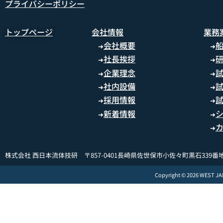
プライバシーポリシー
トップページ
会社情報
業務
会社概要
➜
➜
社長挨拶
➜
➜
企業理念
➜
➜
社内設備
➜
➜
採用情報
➜
➜
新着情報
➜
➜
➜
株式会社 西日本流体技研 〒857-0401長崎県佐世保市小佐々町黒石339番地
Copyright © 2026 WEST J