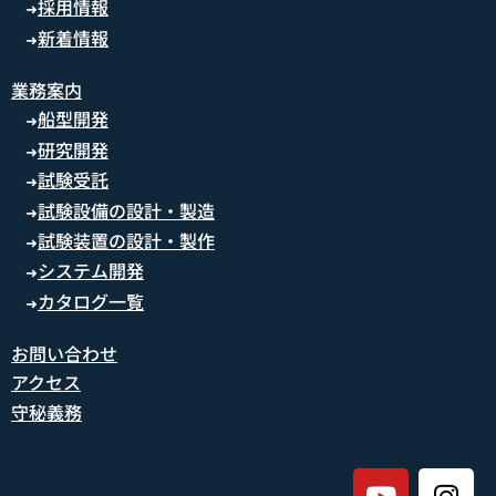
採用情報
➜
新着情報
➜
業務案内
船型開発
➜
研究開発
➜
試験受託
➜
試験設備の設計・製造
➜
試験装置の設計・製作
➜
システム開発
➜
カタログ一覧
➜
お問い合わせ
アクセス
守秘義務