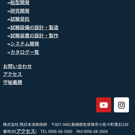
船型開発
➜
研究開発
➜
試験受託
➜
試験設備の設計・製造
➜
試験装置の設計・製作
➜
システム開発
➜
カタログ一覧
➜
お問い合わせ
アクセス
守秘義務
株式会社 西日本流体技研 〒857-0401長崎県佐世保市小佐々町黒石339
アクセス
番地30[
] TEL 0956-68-3500 FAX 0956-68-3504