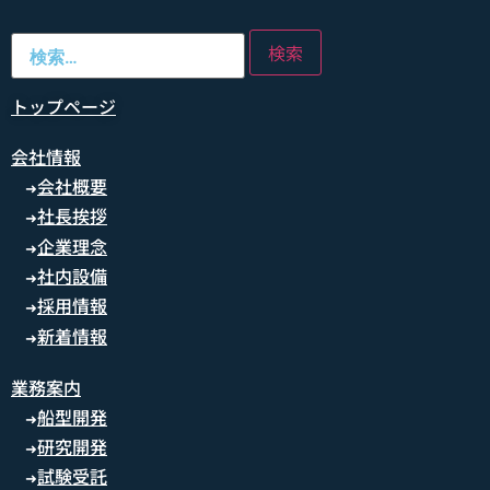
トップページ
会社情報
会社概要
➜
社長挨拶
➜
企業理念
➜
社内設備
➜
採用情報
➜
新着情報
➜
業務案内
船型開発
➜
研究開発
➜
試験受託
➜