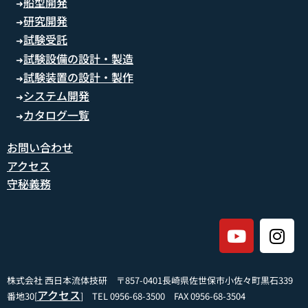
船型開発
➜
研究開発
➜
試験受託
➜
試験設備の設計・製造
➜
試験装置の設計・製作
➜
システム開発
➜
カタログ一覧
➜
お問い合わせ
アクセス
守秘義務
株式会社 西日本流体技研 〒857-0401長崎県佐世保市小佐々町黒石339
アクセス
番地30[
] TEL 0956-68-3500 FAX 0956-68-3504