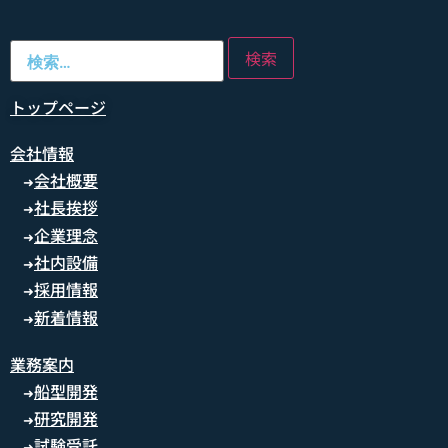
トップページ
会社情報
会社概要
➜
社長挨拶
➜
企業理念
➜
社内設備
➜
採用情報
➜
新着情報
➜
業務案内
船型開発
➜
研究開発
➜
試験受託
➜