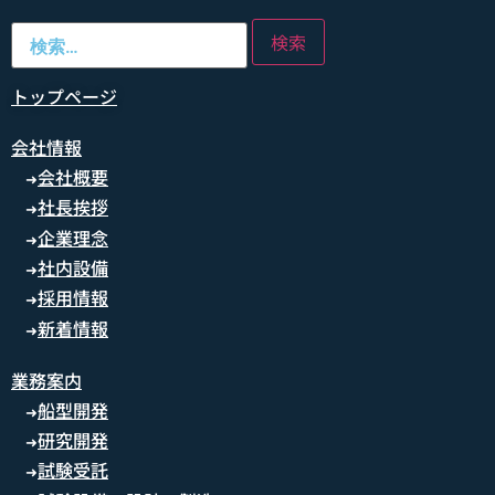
トップページ
会社情報
会社概要
➜
社長挨拶
➜
企業理念
➜
社内設備
➜
採用情報
➜
新着情報
➜
業務案内
船型開発
➜
研究開発
➜
試験受託
➜