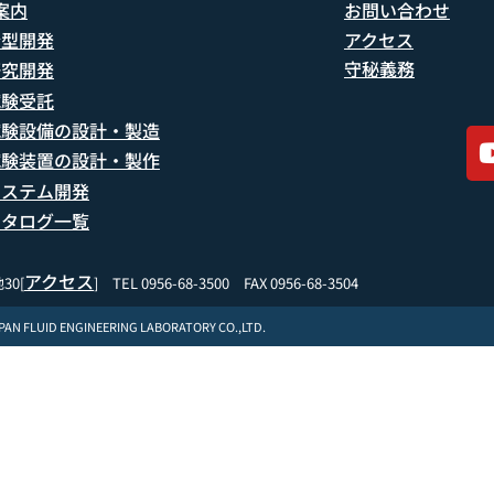
案内
お問い合わせ
船型開発
アクセス
守秘義務
研究開発
試験受託
試験設備の設計・製造
試験装置の設計・製作
システム開発
カタログ一覧
アクセス
30[
] TEL 0956-68-3500 FAX 0956-68-3504
APAN FLUID ENGINEERING LABORATORY CO.,LTD.