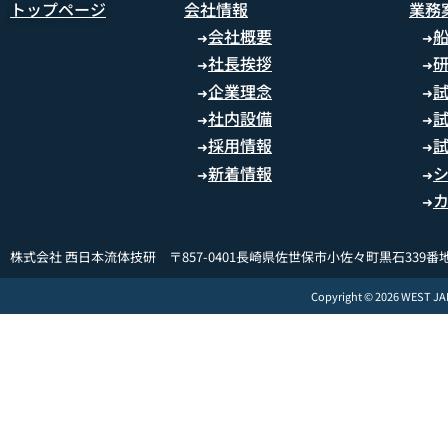
トップページ
会社情報
業務
会社概要
➜
➜
社長挨拶
➜
➜
企業理念
➜
➜
社内設備
➜
➜
採用情報
➜
➜
新着情報
➜
➜
➜
株式会社 西日本流体技研 〒857-0401長崎県佐世保市小佐々町黒石339番地
Copyright © 2026 WEST J