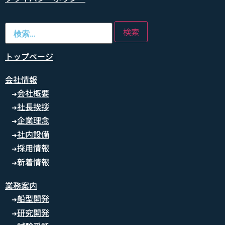
トップページ
会社情報
会社概要
➜
社長挨拶
➜
企業理念
➜
社内設備
➜
採用情報
➜
新着情報
➜
業務案内
船型開発
➜
研究開発
➜