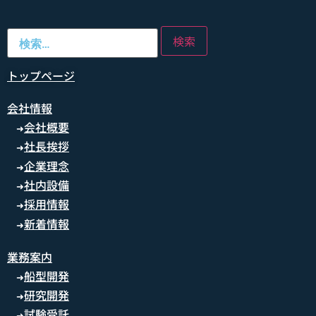
トップページ
会社情報
会社概要
➜
社長挨拶
➜
企業理念
➜
社内設備
➜
採用情報
➜
新着情報
➜
業務案内
船型開発
➜
研究開発
➜
試験受託
➜