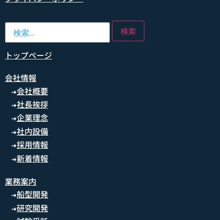
トップページ
会社情報
会社概要
➜
社長挨拶
➜
企業理念
➜
社内設備
➜
採用情報
➜
新着情報
➜
業務案内
船型開発
➜
研究開発
➜