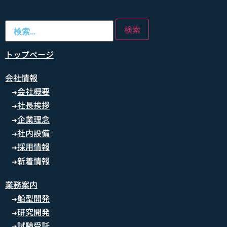
トップページ
会社情報
会社概要
➜
社長挨拶
➜
企業理念
➜
社内設備
➜
採用情報
➜
新着情報
➜
業務案内
船型開発
➜
研究開発
➜
試験受託
➜