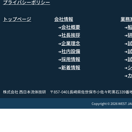
プライバシーポリシー
トップページ
会社情報
業務
会社概要
➜
➜
社長挨拶
➜
➜
企業理念
➜
➜
社内設備
➜
➜
採用情報
➜
➜
新着情報
➜
➜
➜
株式会社 西日本流体技研 〒857-0401長崎県佐世保市小佐々町黒石339番地
Copyright © 2026 WEST J