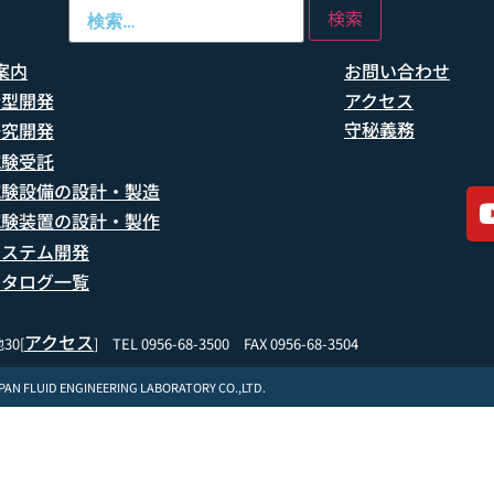
案内
お問い合わせ
船型開発
アクセス
守秘義務
研究開発
試験受託
試験設備の設計・製造
試験装置の設計・製作
システム開発
カタログ一覧
アクセス
30[
] TEL 0956-68-3500 FAX 0956-68-3504
APAN FLUID ENGINEERING LABORATORY CO.,LTD.