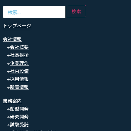
トップページ
会社情報
会社概要
➜
社長挨拶
➜
企業理念
➜
社内設備
➜
採用情報
➜
新着情報
➜
業務案内
船型開発
➜
研究開発
➜
試験受託
➜