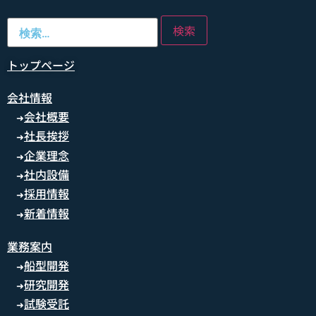
トップページ
会社情報
会社概要
➜
社長挨拶
➜
企業理念
➜
社内設備
➜
採用情報
➜
新着情報
➜
業務案内
船型開発
➜
研究開発
➜
試験受託
➜