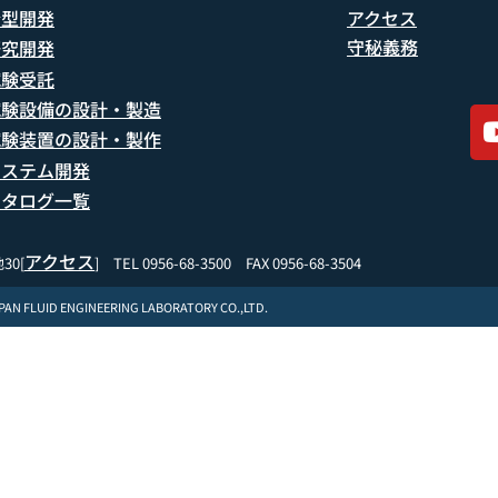
船型開発
アクセス
守秘義務
研究開発
試験受託
試験設備の設計・製造
試験装置の設計・製作
システム開発
カタログ一覧
アクセス
30[
] TEL 0956-68-3500 FAX 0956-68-3504
APAN FLUID ENGINEERING LABORATORY CO.,LTD.