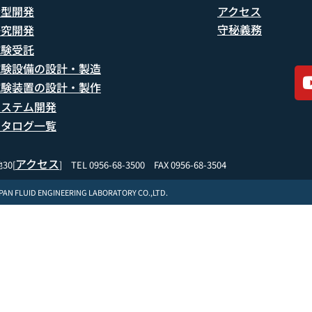
船型開発
アクセス
守秘義務
研究開発
試験受託
試験設備の設計・製造
試験装置の設計・製作
システム開発
カタログ一覧
アクセス
30[
] TEL 0956-68-3500 FAX 0956-68-3504
APAN FLUID ENGINEERING LABORATORY CO.,LTD.