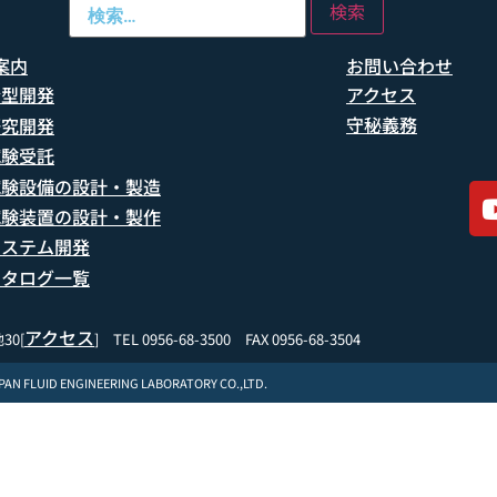
案内
お問い合わせ
船型開発
アクセス
守秘義務
研究開発
試験受託
試験設備の設計・製造
試験装置の設計・製作
システム開発
カタログ一覧
アクセス
30[
] TEL 0956-68-3500 FAX 0956-68-3504
APAN FLUID ENGINEERING LABORATORY CO.,LTD.