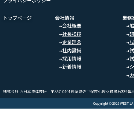
プライバシーポリシー
トップページ
会社情報
業務
会社概要
➜
➜
社長挨拶
➜
➜
企業理念
➜
➜
社内設備
➜
➜
採用情報
➜
➜
新着情報
➜
➜
➜
株式会社 西日本流体技研 〒857-0401長崎県佐世保市小佐々町黒石339番地
Copyright © 2026 WEST J