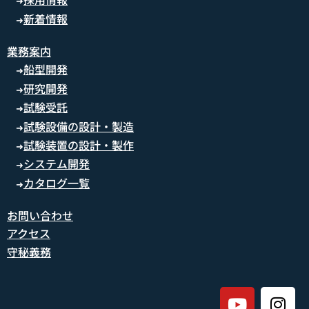
➜
新着情報
➜
業務案内
船型開発
➜
研究開発
➜
試験受託
➜
試験設備の設計・製造
➜
試験装置の設計・製作
➜
システム開発
➜
カタログ一覧
➜
お問い合わせ
アクセス
守秘義務