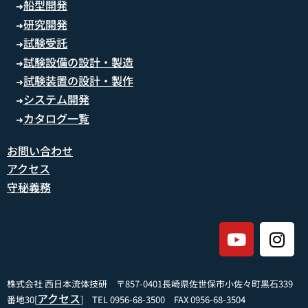
船型開発
➜
研究開発
➜
試験受託
➜
試験設備の設計・製造
➜
試験装置の設計・製作
➜
システム開発
➜
カタログ一覧
➜
お問い合わせ
アクセス
守秘義務
株式会社 西日本流体技研 〒857-0401長崎県佐世保市小佐々町黒石339
アクセス
番地30[
] TEL 0956-68-3500 FAX 0956-68-3504