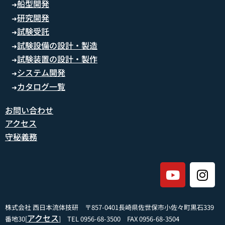
船型開発
➜
研究開発
➜
試験受託
➜
試験設備の設計・製造
➜
試験装置の設計・製作
➜
システム開発
➜
カタログ一覧
➜
お問い合わせ
アクセス
守秘義務
株式会社 西日本流体技研 〒857-0401長崎県佐世保市小佐々町黒石339
アクセス
番地30[
] TEL 0956-68-3500 FAX 0956-68-3504