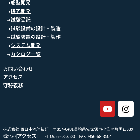
船型開発
➜
研究開発
➜
試験受託
➜
試験設備の設計・製造
➜
試験装置の設計・製作
➜
システム開発
➜
カタログ一覧
➜
お問い合わせ
アクセス
守秘義務
株式会社 西日本流体技研 〒857-0401長崎県佐世保市小佐々町黒石339
アクセス
番地30[
] TEL 0956-68-3500 FAX 0956-68-3504