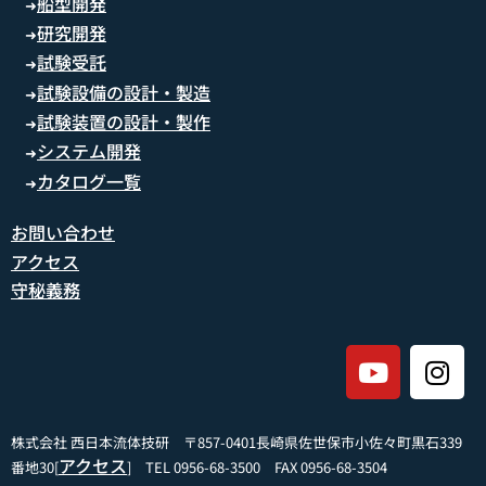
船型開発
➜
研究開発
➜
試験受託
➜
試験設備の設計・製造
➜
試験装置の設計・製作
➜
システム開発
➜
カタログ一覧
➜
お問い合わせ
アクセス
守秘義務
株式会社 西日本流体技研 〒857-0401長崎県佐世保市小佐々町黒石339
アクセス
番地30[
] TEL 0956-68-3500 FAX 0956-68-3504