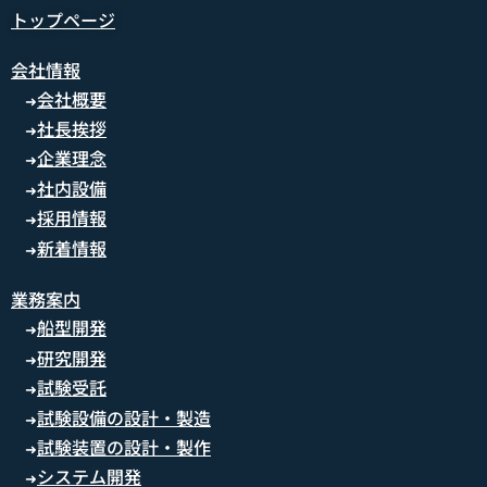
トップページ
会社情報
会社概要
➜
社長挨拶
➜
企業理念
➜
社内設備
➜
採用情報
➜
新着情報
➜
業務案内
船型開発
➜
研究開発
➜
試験受託
➜
試験設備の設計・製造
➜
試験装置の設計・製作
➜
システム開発
➜