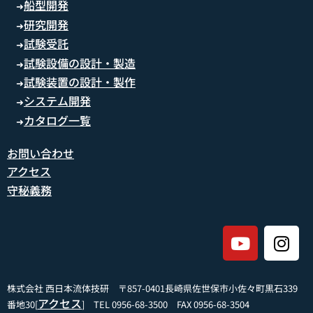
船型開発
➜
研究開発
➜
試験受託
➜
試験設備の設計・製造
➜
試験装置の設計・製作
➜
システム開発
➜
カタログ一覧
➜
お問い合わせ
アクセス
守秘義務
株式会社 西日本流体技研 〒857-0401長崎県佐世保市小佐々町黒石339
アクセス
番地30[
] TEL 0956-68-3500 FAX 0956-68-3504