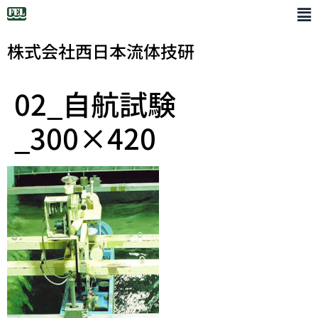
株式会社西日本流体技研
02_自航試験
_300×420